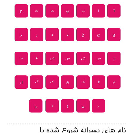
آ
ا
ب
پ
ت
ث
ج
چ
ح
خ
د
ذ
ر
ز
ژ
س
ش
ص
ض
ط
ظ
ع
غ
ف
ق
ک
گ
ل
م
ن
و
ه
ی
نام های پسرانه شروع شده با