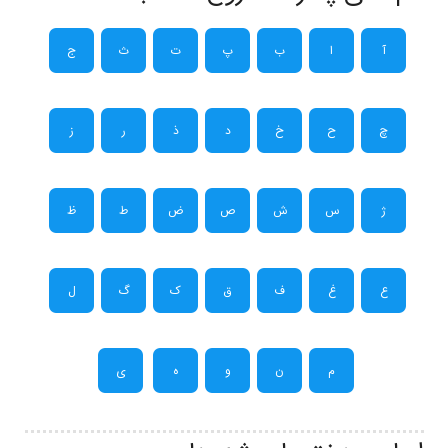
آ
ا
ب
پ
ت
ث
ج
چ
ح
خ
د
ذ
ر
ز
ژ
س
ش
ص
ض
ط
ظ
ع
غ
ف
ق
ک
گ
ل
م
ن
و
ه
ی