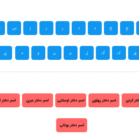
ح
خ
د
ذ
ر
ز
ژ
س
ش
ق
ک
گ
ل
م
ن
و
ه
ی
تر کردی
اسم دختر پهلوی
اسم دختر اوستایی
اسم دختر عبری
اسم دختر ا
اسم دختر یونانی