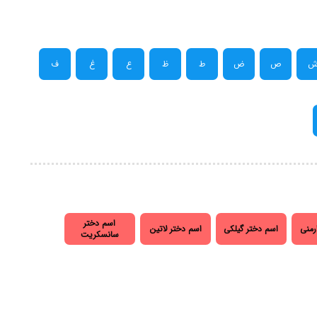
ص
ض
ط
ظ
ع
غ
ف
اسم دختر
رمنی
اسم دختر گیلکی
اسم دختر لاتین
سانسکریت