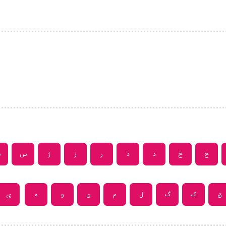
ح
خ
د
ذ
ر
ز
ژ
س
ش
ق
ک
گ
ل
م
ن
و
ه
ی