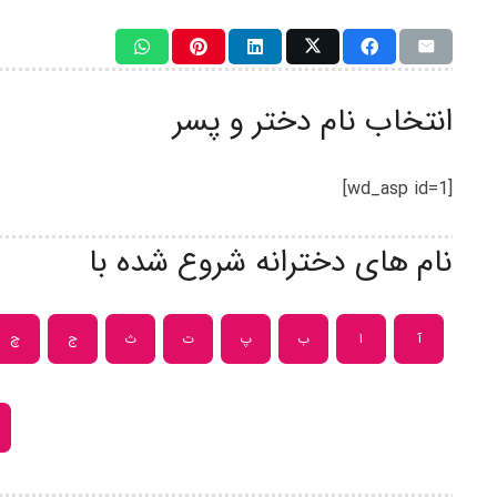
انتخاب نام دختر و پسر
[wd_asp id=1]
نام های دخترانه شروع شده با
آ
ا
ب
پ
ت
ث
ج
چ