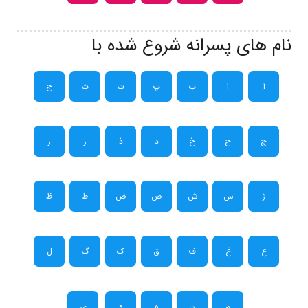
نام های پسرانه شروع شده با
آ
ا
ب
پ
ت
ث
ج
چ
ح
خ
د
ذ
ر
ز
ژ
س
ش
ص
ض
ط
ظ
ع
غ
ف
ق
ک
گ
ل
م
ن
و
ه
ی