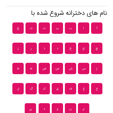
نام های دخترانه شروع شده با
آ
ا
ب
پ
ت
ث
ج
چ
ح
خ
د
ذ
ر
ز
ژ
س
ش
ص
ض
ط
ظ
ع
غ
ف
ق
ک
گ
ل
م
ن
و
ه
ی