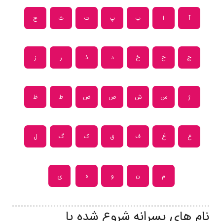
آ
ا
ب
پ
ت
ث
ج
چ
ح
خ
د
ذ
ر
ز
ژ
س
ش
ص
ض
ط
ظ
ع
غ
ف
ق
ک
گ
ل
م
ن
و
ه
ی
نام های پسرانه شروع شده با