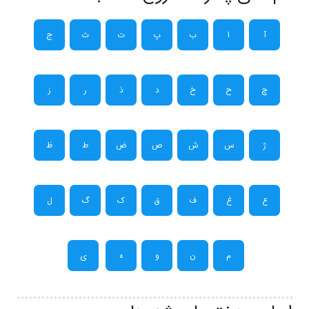
آ
ا
ب
پ
ت
ث
ج
چ
ح
خ
د
ذ
ر
ز
ژ
س
ش
ص
ض
ط
ظ
ع
غ
ف
ق
ک
گ
ل
م
ن
و
ه
ی