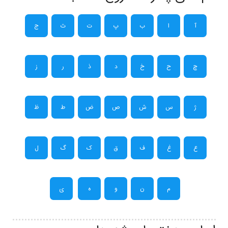
آ
ا
ب
پ
ت
ث
ج
چ
ح
خ
د
ذ
ر
ز
ژ
س
ش
ص
ض
ط
ظ
ع
غ
ف
ق
ک
گ
ل
م
ن
و
ه
ی