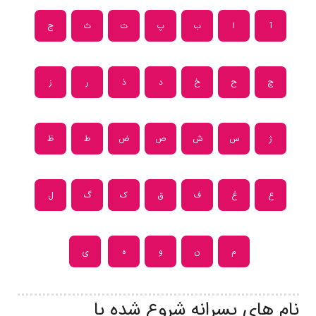
آ
ا
ب
پ
ت
ث
ج
چ
ح
خ
د
ذ
ر
ز
ژ
س
ش
ص
ض
ط
ظ
ع
غ
ف
ق
ک
گ
ل
م
ن
و
ه
ی
نام های پسرانه شروع شده با