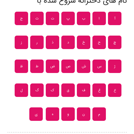
نام های دخترانه شروع شده با
آ
ا
ب
پ
ت
ث
ج
چ
ح
خ
د
ذ
ر
ز
ژ
س
ش
ص
ض
ط
ظ
ع
غ
ف
ق
ک
گ
ل
م
ن
و
ه
ی