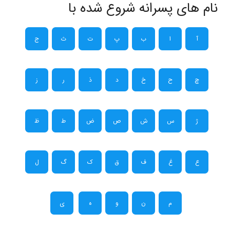
نام های پسرانه شروع شده با
آ
ا
ب
پ
ت
ث
ج
چ
ح
خ
د
ذ
ر
ز
ژ
س
ش
ص
ض
ط
ظ
ع
غ
ف
ق
ک
گ
ل
م
ن
و
ه
ی