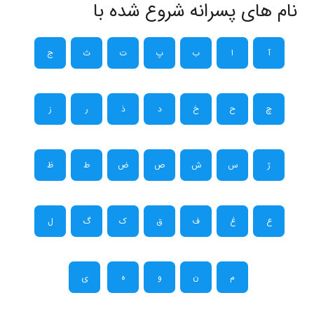
نام های پسرانه شروع شده با
آ
ا
ب
پ
ت
ث
ج
چ
ح
خ
د
ذ
ر
ز
ژ
س
ش
ص
ض
ط
ظ
ع
غ
ف
ق
ک
گ
ل
م
ن
و
ه
ی