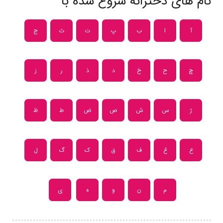
نام های دخترانه شروع شده با
آ
ا
ب
پ
ت
ث
ج
چ
ح
خ
د
ذ
ر
ز
ژ
س
ش
ص
ض
ط
ظ
ع
غ
ف
ق
ک
گ
ل
م
ن
و
ه
ی