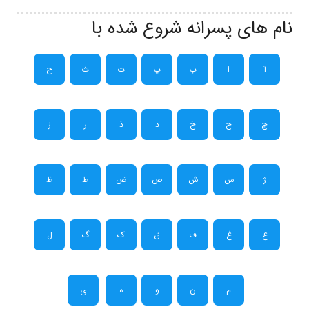
نام های پسرانه شروع شده با
آ
ا
ب
پ
ت
ث
ج
چ
ح
خ
د
ذ
ر
ز
ژ
س
ش
ص
ض
ط
ظ
ع
غ
ف
ق
ک
گ
ل
م
ن
و
ه
ی