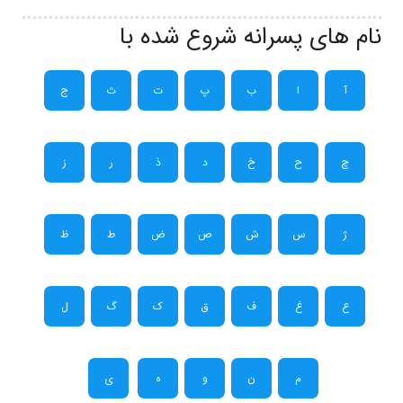
نام های پسرانه شروع شده با
آ
ا
ب
پ
ت
ث
ج
چ
ح
خ
د
ذ
ر
ز
ژ
س
ش
ص
ض
ط
ظ
ع
غ
ف
ق
ک
گ
ل
م
ن
و
ه
ی