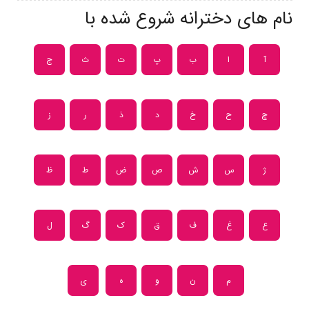
نام های دخترانه شروع شده با
آ
ا
ب
پ
ت
ث
ج
چ
ح
خ
د
ذ
ر
ز
ژ
س
ش
ص
ض
ط
ظ
ع
غ
ف
ق
ک
گ
ل
م
ن
و
ه
ی