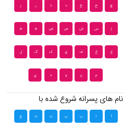
چ
ح
خ
د
ذ
ر
ز
ژ
س
ش
ص
ض
ط
ظ
ع
غ
ف
ق
ک
گ
ل
م
ن
و
ه
ی
نام های پسرانه شروع شده با
آ
ا
ب
پ
ت
ث
ج