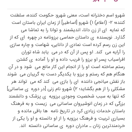
شهرو اسم دخترانه است، معنی شهرو: حکومت کننده، سلطنت
کننده؛ ۲- (اعلام) ۱) شهرو [اساطیر] از زمان ایران باستان است
که نمایه
ای از زنِ دانا، اندیشمند و توانا را به تماشا می
گذارد. نویسنده
ی داستان حماسی برزونامه در چهره
ای که از
این زن رسم کرده است نمادی از دانایی، شهامت و چاره سازی
را آرایه می
کند. او پس از آن که در می
یابد شاه توران
افراسیاب پسر او برزو را فریب داده و او را آماده
ی کشتن
رستم ساخته است او را از انجام این کار مانع می
شود و در آن
هنگام هم که رستم و برزو با یکدیگر دست به گریبان می
شوند
باز نقش میانجی داننده
ای را بازی می
کند که می
تواند هر
مشکلی را از هم بگشاید؛ ۲) شهرو نام زنی [در دوره
ی ساسانی]
که تنها به سبب شخصیت وجودی برزویه
ی پزشک و دانشمند
بزرگی که در زمان انوشیروان ساسانی می
زیست و به فرهنگ
باستان خدمات زیادی کرد در تاریخ نامه
ها باقی مانده و
بسیاری تربیت و فرهنگ برزویه را از او دانسته و او را یکی از
خردمندترین زنان ـ مادران دوره
ی ساسانی دانسته
اند.