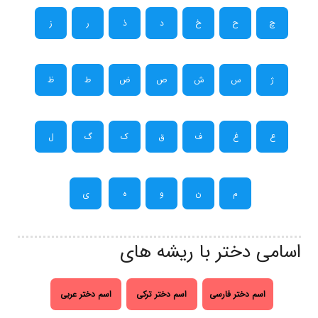
چ
ح
خ
د
ذ
ر
ز
ژ
س
ش
ص
ض
ط
ظ
ع
غ
ف
ق
ک
گ
ل
م
ن
و
ه
ی
اسامی دختر با ریشه های
اسم دختر فارسی
اسم دختر ترکی
اسم دختر عربی