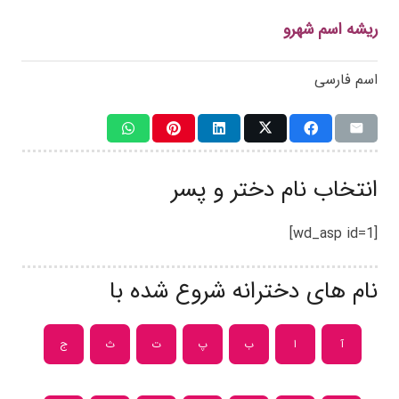
ریشه اسم شهرو
اسم فارسی
انتخاب نام دختر و پسر
[wd_asp id=1]
نام های دخترانه شروع شده با
آ
ا
ب
پ
ت
ث
ج