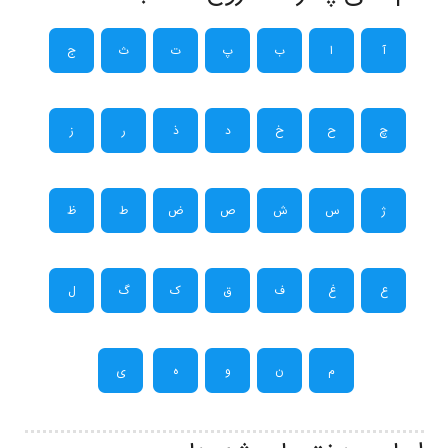
آ
ا
ب
پ
ت
ث
ج
چ
ح
خ
د
ذ
ر
ز
ژ
س
ش
ص
ض
ط
ظ
ع
غ
ف
ق
ک
گ
ل
م
ن
و
ه
ی