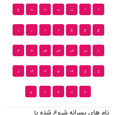
آ
ا
ب
پ
ت
ث
ج
چ
ح
خ
د
ذ
ر
ز
ژ
س
ش
ص
ض
ط
ظ
ع
غ
ف
ق
ک
گ
ل
م
ن
و
ه
ی
نام های پسرانه شروع شده با