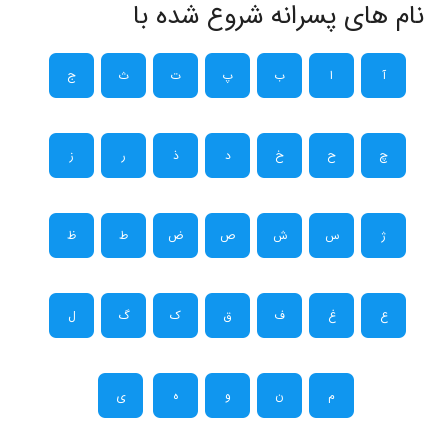
نام های پسرانه شروع شده با
آ
ا
ب
پ
ت
ث
ج
چ
ح
خ
د
ذ
ر
ز
ژ
س
ش
ص
ض
ط
ظ
ع
غ
ف
ق
ک
گ
ل
م
ن
و
ه
ی