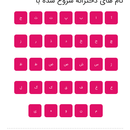
نام های دخترانه شروع شده با
آ
ا
ب
پ
ت
ث
ج
چ
ح
خ
د
ذ
ر
ز
ژ
س
ش
ص
ض
ط
ظ
ع
غ
ف
ق
ک
گ
ل
م
ن
و
ه
ی