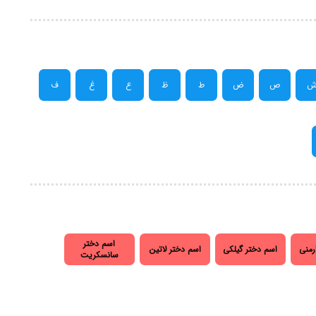
ص
ض
ط
ظ
ع
غ
ف
اسم دختر
رمنی
اسم دختر گیلکی
اسم دختر لاتین
سانسکریت