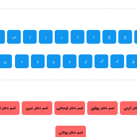
ح
خ
د
ذ
ر
ز
ژ
س
ش
ق
ک
گ
ل
م
ن
و
ه
ی
تر کردی
اسم دختر پهلوی
اسم دختر اوستایی
اسم دختر عبری
اسم دختر ا
اسم دختر یونانی