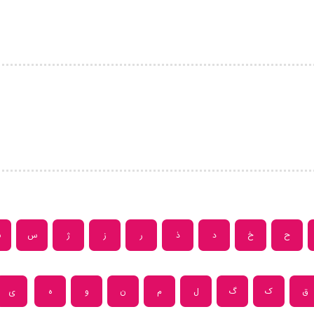
ح
خ
د
ذ
ر
ز
ژ
س
ش
ق
ک
گ
ل
م
ن
و
ه
ی