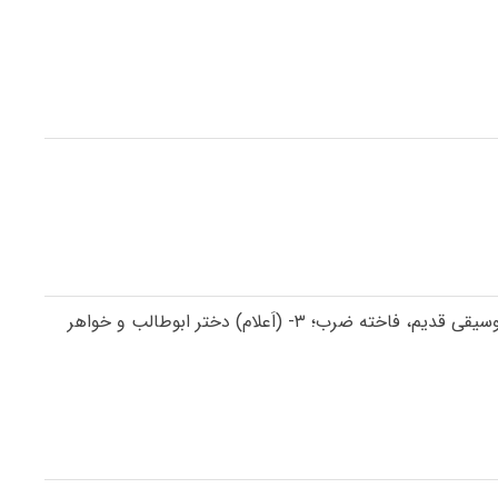
فاخته اسم دخترانه است، معنی فاخته: (عربی) ۱- پرنده‌ای از خانوادهی کبوتر؛ کوکو، صلصل؛ ۲- (در قدیم) (در موسیقی ایرانی) از اصول موسیقی قدیم، فاخته ضرب؛ ۳- (اَعلام) دختر ابوطالب و خواهر