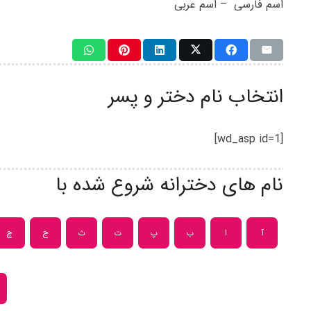
اسم فارسی
– اسم عربی
انتخاب نام دختر و پسر
[wd_asp id=1]
نام های دخترانه شروع شده با
آ
ا
ب
پ
ت
ث
ج
چ