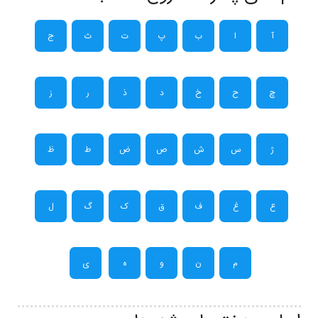
آ
ا
ب
پ
ت
ث
ج
چ
ح
خ
د
ذ
ر
ز
ژ
س
ش
ص
ض
ط
ظ
ع
غ
ف
ق
ک
گ
ل
م
ن
و
ه
ی