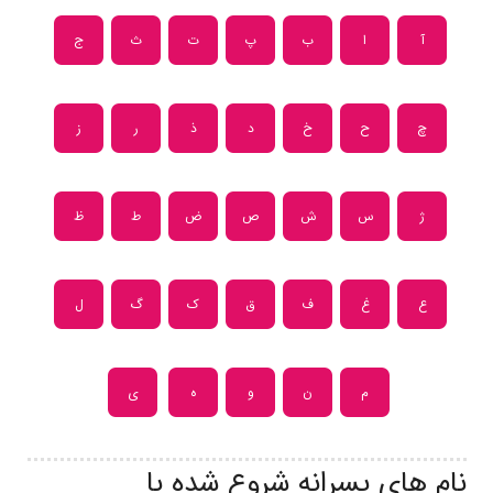
آ
ا
ب
پ
ت
ث
ج
چ
ح
خ
د
ذ
ر
ز
ژ
س
ش
ص
ض
ط
ظ
ع
غ
ف
ق
ک
گ
ل
م
ن
و
ه
ی
نام های پسرانه شروع شده با