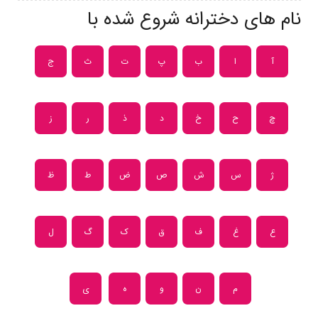
نام های دخترانه شروع شده با
آ
ا
ب
پ
ت
ث
ج
چ
ح
خ
د
ذ
ر
ز
ژ
س
ش
ص
ض
ط
ظ
ع
غ
ف
ق
ک
گ
ل
م
ن
و
ه
ی