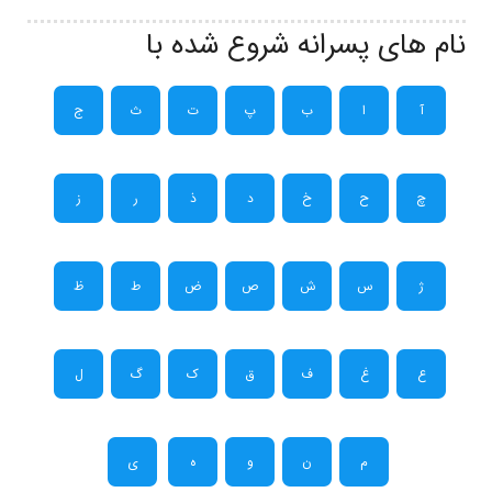
نام های پسرانه شروع شده با
آ
ا
ب
پ
ت
ث
ج
چ
ح
خ
د
ذ
ر
ز
ژ
س
ش
ص
ض
ط
ظ
ع
غ
ف
ق
ک
گ
ل
م
ن
و
ه
ی