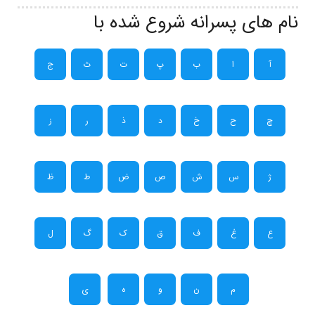
نام های پسرانه شروع شده با
آ
ا
ب
پ
ت
ث
ج
چ
ح
خ
د
ذ
ر
ز
ژ
س
ش
ص
ض
ط
ظ
ع
غ
ف
ق
ک
گ
ل
م
ن
و
ه
ی