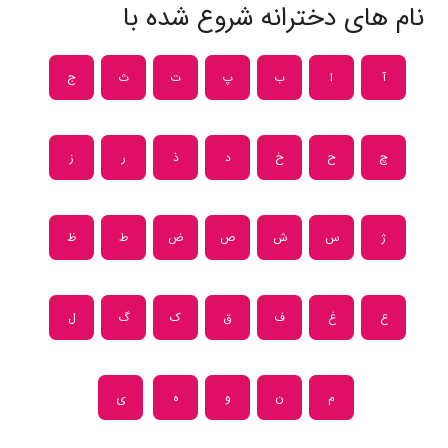
نام های دخترانه شروع شده با
آ
ا
ب
پ
ت
ث
ج
چ
ح
خ
د
ذ
ر
ز
ژ
س
ش
ص
ض
ط
ظ
ع
غ
ف
ق
ک
گ
ل
م
ن
و
ه
ی