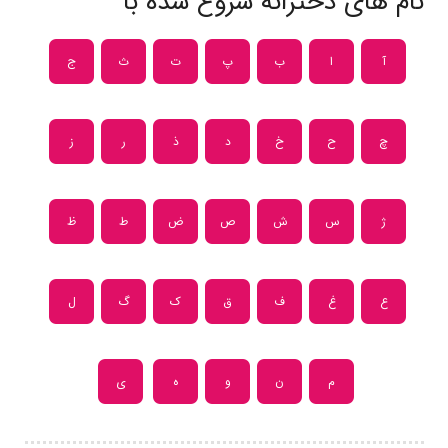
نام های دخترانه شروع شده با
آ
ا
ب
پ
ت
ث
ج
چ
ح
خ
د
ذ
ر
ز
ژ
س
ش
ص
ض
ط
ظ
ع
غ
ف
ق
ک
گ
ل
م
ن
و
ه
ی