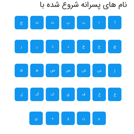
نام های پسرانه شروع شده با
آ
ا
ب
پ
ت
ث
ج
چ
ح
خ
د
ذ
ر
ز
ژ
س
ش
ص
ض
ط
ظ
ع
غ
ف
ق
ک
گ
ل
م
ن
و
ه
ی