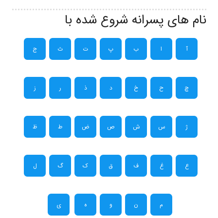
نام های پسرانه شروع شده با
آ
ا
ب
پ
ت
ث
ج
چ
ح
خ
د
ذ
ر
ز
ژ
س
ش
ص
ض
ط
ظ
ع
غ
ف
ق
ک
گ
ل
م
ن
و
ه
ی