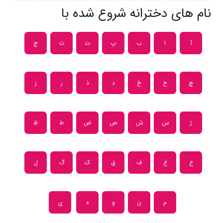
نام های دخترانه شروع شده با
آ
ا
ب
پ
ت
ث
ج
چ
ح
خ
د
ذ
ر
ز
ژ
س
ش
ص
ض
ط
ظ
ع
غ
ف
ق
ک
گ
ل
م
ن
و
ه
ی