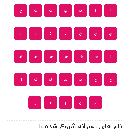
آ
ا
ب
پ
ت
ث
ج
چ
ح
خ
د
ذ
ر
ز
ژ
س
ش
ص
ض
ط
ظ
ع
غ
ف
ق
ک
گ
ل
م
ن
و
ه
ی
نام های پسرانه شروع شده با