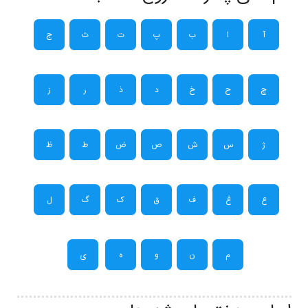
آ
ا
ب
پ
ت
ث
ج
چ
ح
خ
د
ذ
ر
ز
ژ
س
ش
ص
ض
ط
ظ
ع
غ
ف
ق
ک
گ
ل
م
ن
و
ه
ی