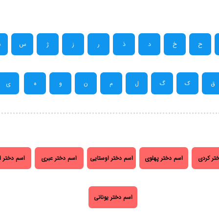
ح
خ
د
ذ
ر
ز
ژ
س
ش
ق
ک
گ
ل
م
ن
و
ه
ی
تر کردی
اسم دختر پهلوی
اسم دختر اوستایی
اسم دختر عبری
اسم دختر ا
اسم دختر یونانی