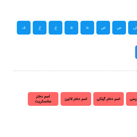
ص
ض
ط
ظ
ع
غ
ف
اسم دختر
رمنی
اسم دختر گیلکی
اسم دختر لاتین
سانسکریت