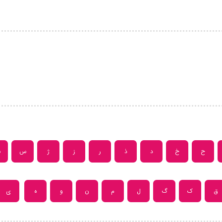
ح
خ
د
ذ
ر
ز
ژ
س
ش
ق
ک
گ
ل
م
ن
و
ه
ی