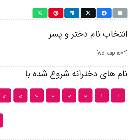
انتخاب نام دختر و پسر
[wd_asp id=1]
نام های دخترانه شروع شده با
آ
ا
ب
پ
ت
ث
ج
چ