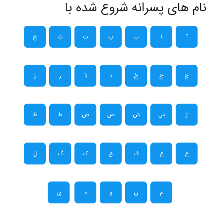
نام های پسرانه شروع شده با
آ
ا
ب
پ
ت
ث
ج
چ
ح
خ
د
ذ
ر
ز
ژ
س
ش
ص
ض
ط
ظ
ع
غ
ف
ق
ک
گ
ل
م
ن
و
ه
ی