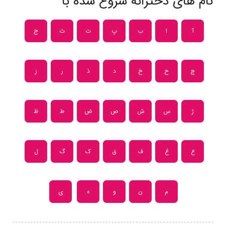
نام های دخترانه شروع شده با
آ
ا
ب
پ
ت
ث
ج
چ
ح
خ
د
ذ
ر
ز
ژ
س
ش
ص
ض
ط
ظ
ع
غ
ف
ق
ک
گ
ل
م
ن
و
ه
ی