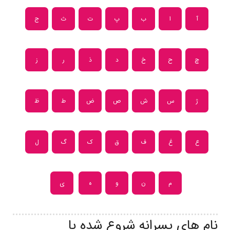
آ
ا
ب
پ
ت
ث
ج
چ
ح
خ
د
ذ
ر
ز
ژ
س
ش
ص
ض
ط
ظ
ع
غ
ف
ق
ک
گ
ل
م
ن
و
ه
ی
نام های پسرانه شروع شده با