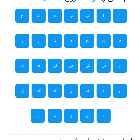
آ
ا
ب
پ
ت
ث
ج
چ
ح
خ
د
ذ
ر
ز
ژ
س
ش
ص
ض
ط
ظ
ع
غ
ف
ق
ک
گ
ل
م
ن
و
ه
ی