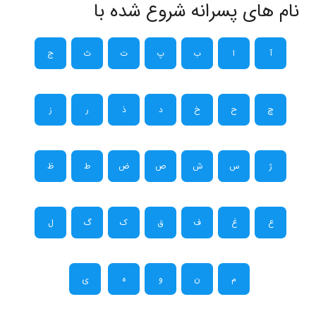
نام های پسرانه شروع شده با
آ
ا
ب
پ
ت
ث
ج
چ
ح
خ
د
ذ
ر
ز
ژ
س
ش
ص
ض
ط
ظ
ع
غ
ف
ق
ک
گ
ل
م
ن
و
ه
ی