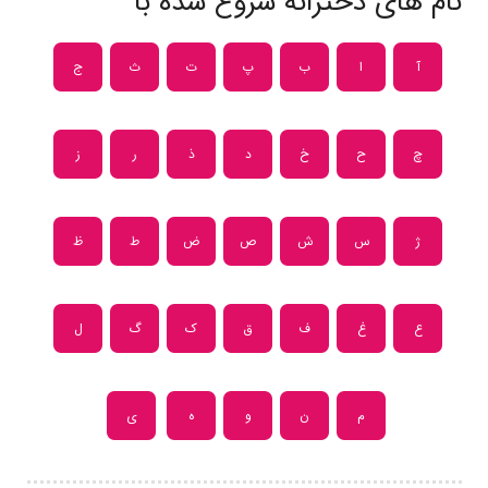
نام های دخترانه شروع شده با
آ
ا
ب
پ
ت
ث
ج
چ
ح
خ
د
ذ
ر
ز
ژ
س
ش
ص
ض
ط
ظ
ع
غ
ف
ق
ک
گ
ل
م
ن
و
ه
ی