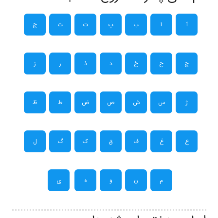
آ
ا
ب
پ
ت
ث
ج
چ
ح
خ
د
ذ
ر
ز
ژ
س
ش
ص
ض
ط
ظ
ع
غ
ف
ق
ک
گ
ل
م
ن
و
ه
ی