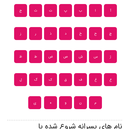
آ
ا
ب
پ
ت
ث
ج
چ
ح
خ
د
ذ
ر
ز
ژ
س
ش
ص
ض
ط
ظ
ع
غ
ف
ق
ک
گ
ل
م
ن
و
ه
ی
نام های پسرانه شروع شده با