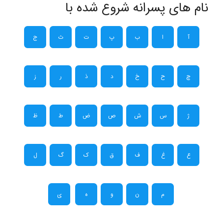
نام های پسرانه شروع شده با
آ
ا
ب
پ
ت
ث
ج
چ
ح
خ
د
ذ
ر
ز
ژ
س
ش
ص
ض
ط
ظ
ع
غ
ف
ق
ک
گ
ل
م
ن
و
ه
ی