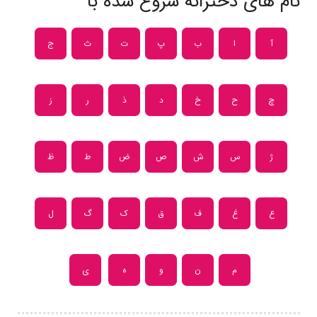
نام های دخترانه شروع شده با
آ
ا
ب
پ
ت
ث
ج
چ
ح
خ
د
ذ
ر
ز
ژ
س
ش
ص
ض
ط
ظ
ع
غ
ف
ق
ک
گ
ل
م
ن
و
ه
ی