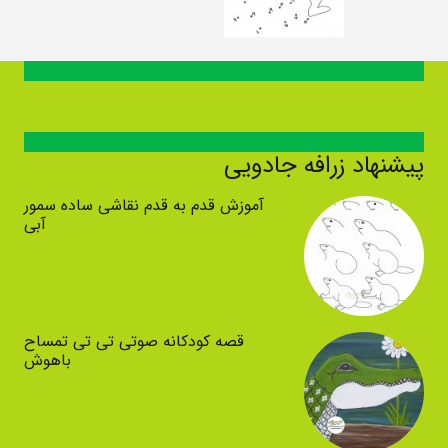
پیشنهاد زرافه جادویی
آموزش قدم به قدم نقاشی ساده سمور
آبی
قصه کودکانه صوتی تی تی تمساح
باهوش