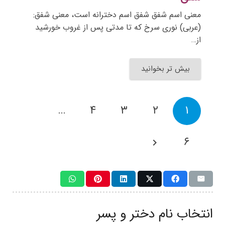
معنی اسم شفق شفق اسم دخترانه است، معنی شفق:
(عربی) نوری سرخ که تا مدتی پس از غروب خورشید
از…
بیش تر بخوانید
…
۴
۳
۲
۱
۶
انتخاب نام دختر و پسر