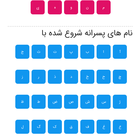
م
ن
و
ه
ی
نام های پسرانه شروع شده با
آ
ا
ب
پ
ت
ث
ج
چ
ح
خ
د
ذ
ر
ز
ژ
س
ش
ص
ض
ط
ظ
ع
غ
ف
ق
ک
گ
ل