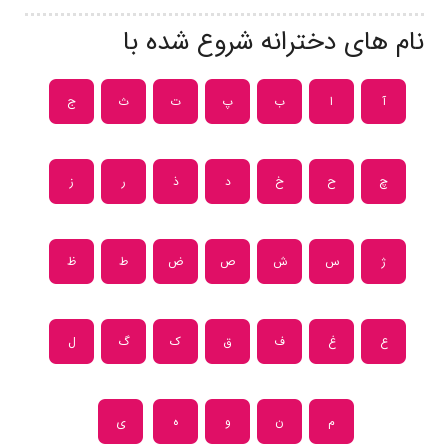
نام های دخترانه شروع شده با
آ
ا
ب
پ
ت
ث
ج
چ
ح
خ
د
ذ
ر
ز
ژ
س
ش
ص
ض
ط
ظ
ع
غ
ف
ق
ک
گ
ل
م
ن
و
ه
ی