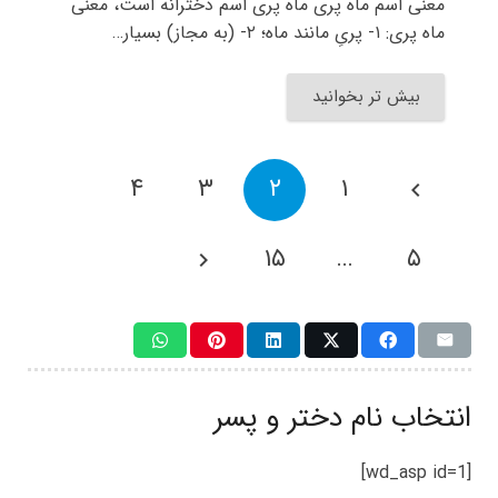
معنی اسم ماه پری ماه پری اسم دخترانه است، معنی
ماه پری: ۱- پریِ مانند ماه؛ ۲- (به مجاز) بسیار…
بیش تر بخوانید
۴
۳
۲
۱
۱۵
…
۵
انتخاب نام دختر و پسر
[wd_asp id=1]