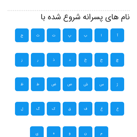
نام های پسرانه شروع شده با
آ
ا
ب
پ
ت
ث
ج
چ
ح
خ
د
ذ
ر
ز
ژ
س
ش
ص
ض
ط
ظ
ع
غ
ف
ق
ک
گ
ل
م
ن
و
ه
ی