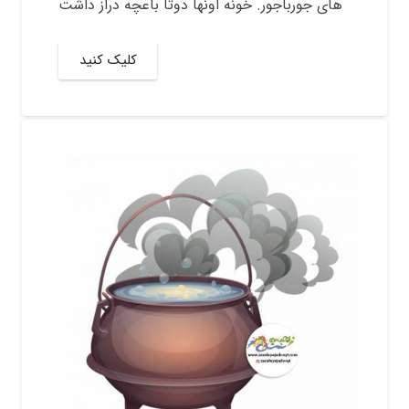
های جورباجور. خونه اونها دوتا باعچه دراز داشت
کلیک کنید