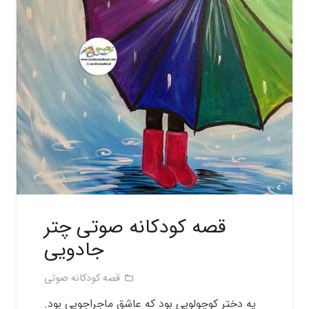
قصه کودکانه صوتی چتر
جادویی
قصه کودکانه صوتی
folder_open
یه دختر کوچولویی بود که عاشق ماجراجویی بود.