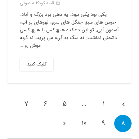
قصه کودکانه صوتی
folder_open
یکی بود یکی نبود. یه دهی بود بزرگ و آباد.
خرمن های سبز، جنگل های سرو، نهرهای پر آب،
آسمون آبی. تو این دهکده هیچ کس با هیچ کسی
دشمنی نداشت. نه سگ به گربه می پرید، نه گربه
موش رو …
کلیک کنید
۷
۶
۵
…
۱
۱۰
۹
۸