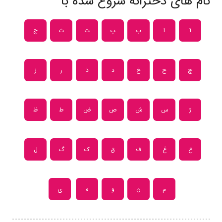
نام های دخترانه شروع شده با
آ
ا
ب
پ
ت
ث
ج
چ
ح
خ
د
ذ
ر
ز
ژ
س
ش
ص
ض
ط
ظ
ع
غ
ف
ق
ک
گ
ل
م
ن
و
ه
ی