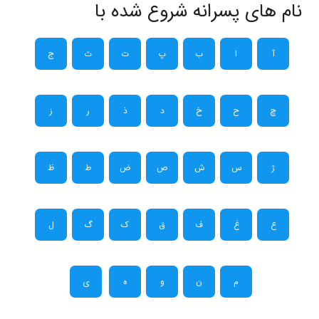
نام های پسرانه شروع شده با
آ
ا
ب
پ
ت
ث
ج
چ
ح
خ
د
ذ
ر
ز
ژ
س
ش
ص
ض
ط
ظ
ع
غ
ف
ق
ک
گ
ل
م
ن
و
ه
ی