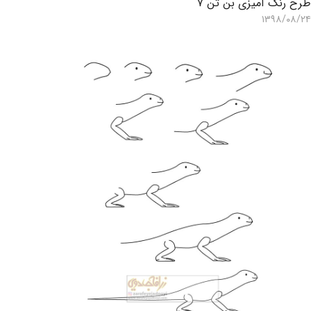
رح رنگ آمیزی بن تن ۷
۱۳۹۸/۰۸/۲