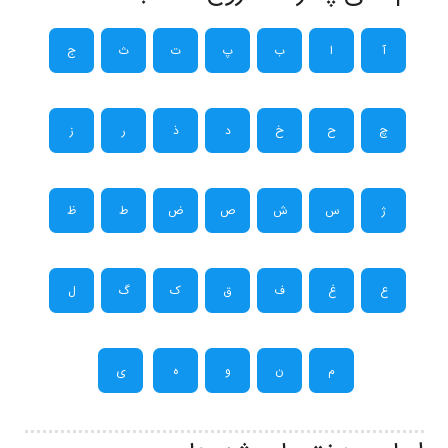
آ
ا
ب
پ
ت
ث
ج
چ
ح
خ
د
ذ
ر
ز
ژ
س
ش
ص
ض
ط
ظ
ع
غ
ف
ق
ک
گ
ل
م
ن
و
ه
ی