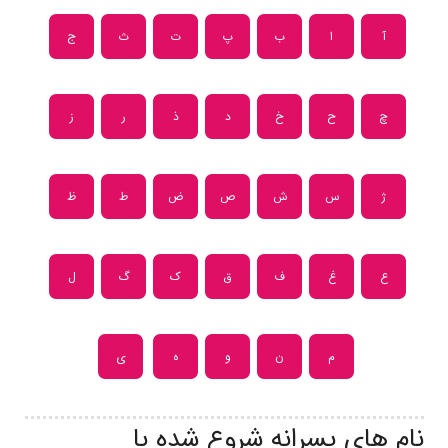
آ
ا
ب
پ
ت
ث
ج
چ
ح
خ
د
ذ
ر
ز
ژ
س
ش
ص
ض
ط
ظ
ع
غ
ف
ق
ک
گ
ل
م
ن
و
ه
ی
نام های پسرانه شروع شده با