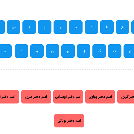
ح
خ
د
ذ
ر
ز
ژ
س
ش
ق
ک
گ
ل
م
ن
و
ه
ی
تر کردی
اسم دختر پهلوی
اسم دختر اوستایی
اسم دختر عبری
اسم دختر ا
اسم دختر یونانی