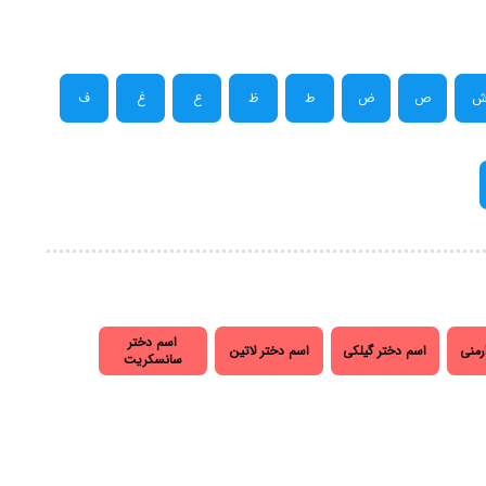
ص
ض
ط
ظ
ع
غ
ف
اسم دختر
رمنی
اسم دختر گیلکی
اسم دختر لاتین
سانسکریت