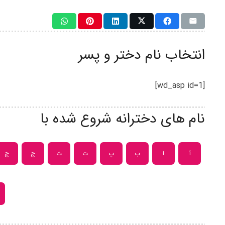
انتخاب نام دختر و پسر
[wd_asp id=1]
نام های دخترانه شروع شده با
آ
ا
ب
پ
ت
ث
ج
چ