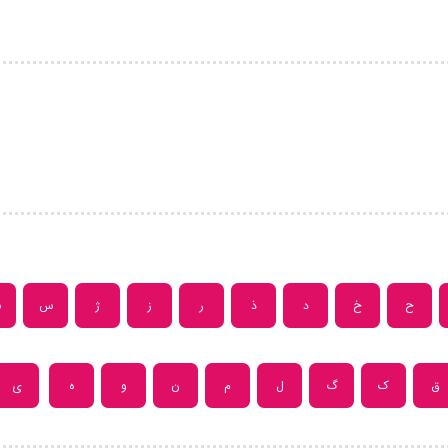
ح
خ
د
ذ
ر
ز
ژ
س
ش
ق
ک
گ
ل
م
ن
و
ه
ی