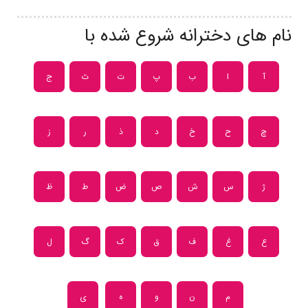
نام های دخترانه شروع شده با
آ
ا
ب
پ
ت
ث
ج
چ
ح
خ
د
ذ
ر
ز
ژ
س
ش
ص
ض
ط
ظ
ع
غ
ف
ق
ک
گ
ل
م
ن
و
ه
ی