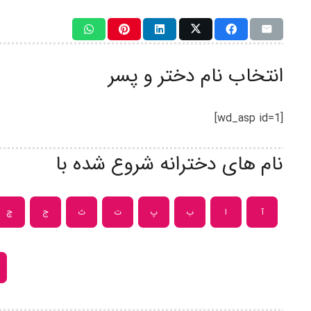
انتخاب نام دختر و پسر
[wd_asp id=1]
نام های دخترانه شروع شده با
آ
ا
ب
پ
ت
ث
ج
چ