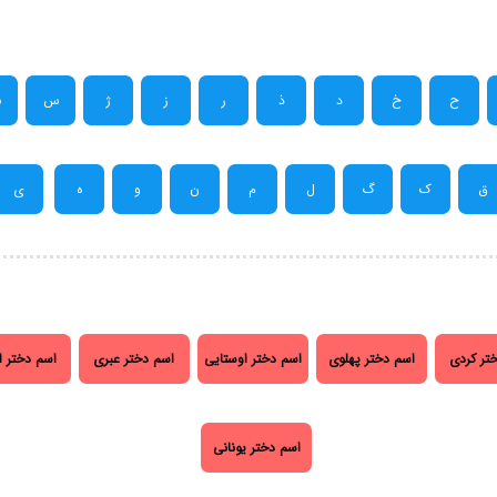
ح
خ
د
ذ
ر
ز
ژ
س
ش
ق
ک
گ
ل
م
ن
و
ه
ی
تر کردی
اسم دختر پهلوی
اسم دختر اوستایی
اسم دختر عبری
اسم دختر ا
اسم دختر یونانی