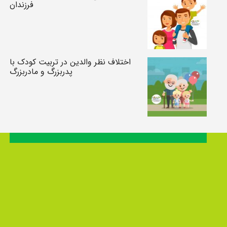
فرزندان
اختلاف نظر والدین در تربیت کودک با
پدربزرگ و مادربزرگ