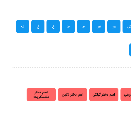
ص
ض
ط
ظ
ع
غ
ف
اسم دختر
رمنی
اسم دختر گیلکی
اسم دختر لاتین
سانسکریت