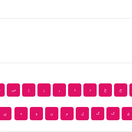
ح
خ
د
ذ
ر
ز
ژ
س
ش
ق
ک
گ
ل
م
ن
و
ه
ی