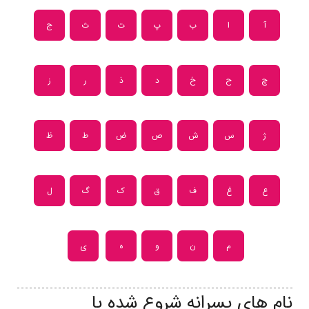
آ
ا
ب
پ
ت
ث
ج
چ
ح
خ
د
ذ
ر
ز
ژ
س
ش
ص
ض
ط
ظ
ع
غ
ف
ق
ک
گ
ل
م
ن
و
ه
ی
نام های پسرانه شروع شده با