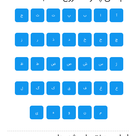
آ
ا
ب
پ
ت
ث
ج
چ
ح
خ
د
ذ
ر
ز
ژ
س
ش
ص
ض
ط
ظ
ع
غ
ف
ق
ک
گ
ل
م
ن
و
ه
ی