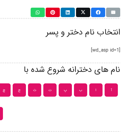
انتخاب نام دختر و پسر
[wd_asp id=1]
نام های دخترانه شروع شده با
آ
ا
ب
پ
ت
ث
ج
چ