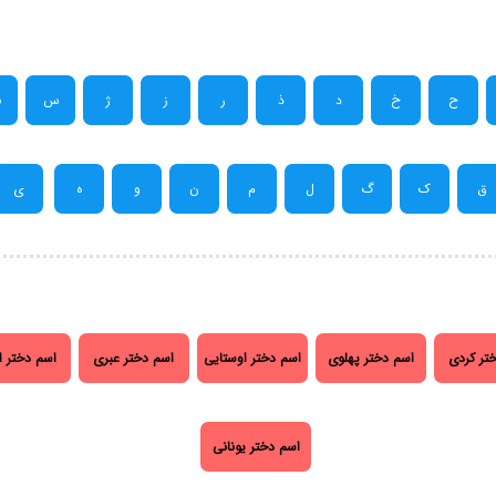
ح
خ
د
ذ
ر
ز
ژ
س
ش
ق
ک
گ
ل
م
ن
و
ه
ی
تر کردی
اسم دختر پهلوی
اسم دختر اوستایی
اسم دختر عبری
اسم دختر ا
اسم دختر یونانی