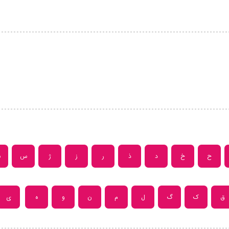
ح
خ
د
ذ
ر
ز
ژ
س
ش
ق
ک
گ
ل
م
ن
و
ه
ی