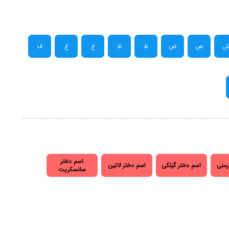
ص
ض
ط
ظ
ع
غ
ف
اسم دختر
رمنی
اسم دختر گیلکی
اسم دختر لاتین
سانسکریت