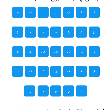
آ
ا
ب
پ
ت
ث
ج
چ
ح
خ
د
ذ
ر
ز
ژ
س
ش
ص
ض
ط
ظ
ع
غ
ف
ق
ک
گ
ل
م
ن
و
ه
ی