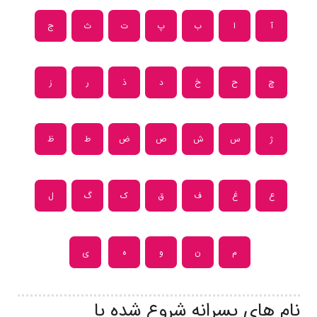
آ
ا
ب
پ
ت
ث
ج
چ
ح
خ
د
ذ
ر
ز
ژ
س
ش
ص
ض
ط
ظ
ع
غ
ف
ق
ک
گ
ل
م
ن
و
ه
ی
نام های پسرانه شروع شده با