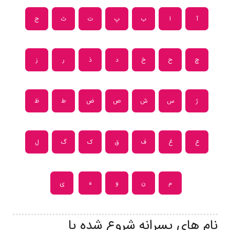
آ
ا
ب
پ
ت
ث
ج
چ
ح
خ
د
ذ
ر
ز
ژ
س
ش
ص
ض
ط
ظ
ع
غ
ف
ق
ک
گ
ل
م
ن
و
ه
ی
نام های پسرانه شروع شده با