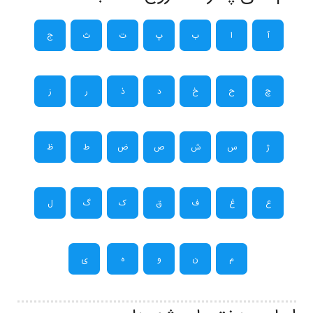
آ
ا
ب
پ
ت
ث
ج
چ
ح
خ
د
ذ
ر
ز
ژ
س
ش
ص
ض
ط
ظ
ع
غ
ف
ق
ک
گ
ل
م
ن
و
ه
ی