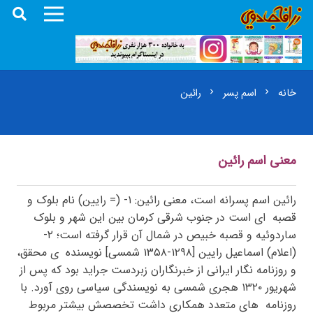
خانه
اسم پسر
رائین
chevron_right
chevron_right
معنی اسم رائین
رائین اسم پسرانه است، معنی رائین: ۱- (= رایین) نام بلوک و
قصبه ای است در جنوب شرقی کرمان بین این شهر و بلوک
ساردوئیه و قصبه خبیص در شمال آن قرار گرفته است؛ ۲-
(اعلام) اسماعیل رایین [۱۲۹۸-۱۳۵۸ شمسی] نویسنده ی محقق،
و روزنامه نگار ایرانی از خبرنگاران زبردست جراید بود که پس از
شهریور ۱۳۲۰ هجری شمسی به نویسندگی سیاسی روی آورد. با
روزنامه های متعدد همکاری داشت تخصصش بیشتر مربوط