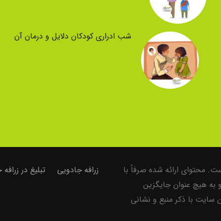
شب ادراری کودکان دلایل و درمان آن
. محتوای ارائه شده صرفاً با
زرافه جادویی
تبلیغ در زرافه
و به هیچ عنوان جایگزین
سایت با ذکر منبع و نشانی