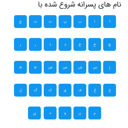
نام های پسرانه شروع شده با
آ
ا
ب
پ
ت
ث
ج
چ
ح
خ
د
ذ
ر
ز
ژ
س
ش
ص
ض
ط
ظ
ع
غ
ف
ق
ک
گ
ل
م
ن
و
ه
ی