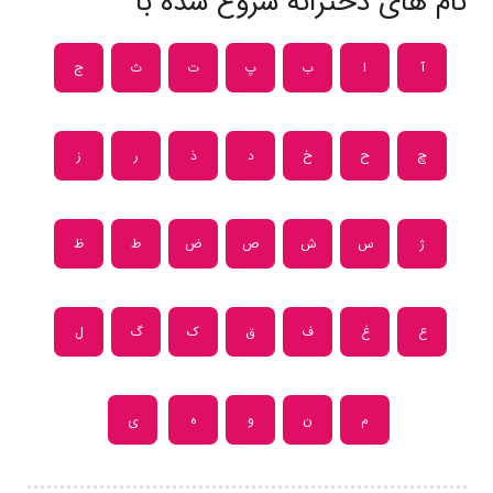
نام های دخترانه شروع شده با
آ
ا
ب
پ
ت
ث
ج
چ
ح
خ
د
ذ
ر
ز
ژ
س
ش
ص
ض
ط
ظ
ع
غ
ف
ق
ک
گ
ل
م
ن
و
ه
ی