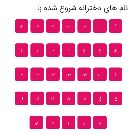
نام های دخترانه شروع شده با
آ
ا
ب
پ
ت
ث
ج
چ
ح
خ
د
ذ
ر
ز
ژ
س
ش
ص
ض
ط
ظ
ع
غ
ف
ق
ک
گ
ل
م
ن
و
ه
ی