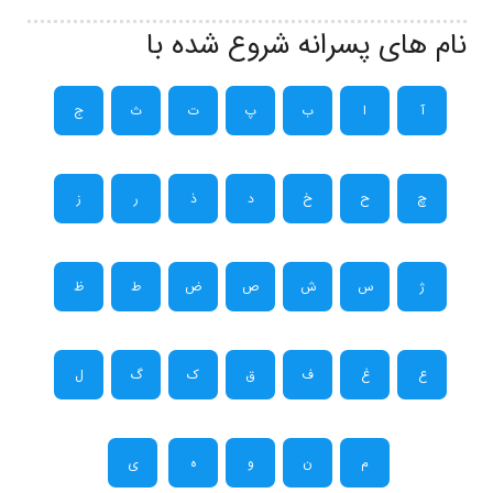
نام های پسرانه شروع شده با
آ
ا
ب
پ
ت
ث
ج
چ
ح
خ
د
ذ
ر
ز
ژ
س
ش
ص
ض
ط
ظ
ع
غ
ف
ق
ک
گ
ل
م
ن
و
ه
ی