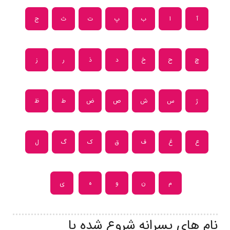
آ
ا
ب
پ
ت
ث
ج
چ
ح
خ
د
ذ
ر
ز
ژ
س
ش
ص
ض
ط
ظ
ع
غ
ف
ق
ک
گ
ل
م
ن
و
ه
ی
نام های پسرانه شروع شده با