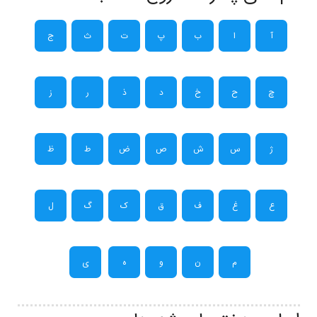
آ
ا
ب
پ
ت
ث
ج
چ
ح
خ
د
ذ
ر
ز
ژ
س
ش
ص
ض
ط
ظ
ع
غ
ف
ق
ک
گ
ل
م
ن
و
ه
ی