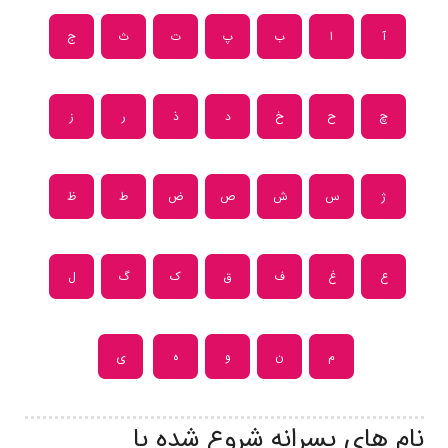
آ
ا
ب
پ
ت
ث
ج
چ
ح
خ
د
ذ
ر
ز
ژ
س
ش
ص
ض
ط
ظ
ع
غ
ف
ق
ک
گ
ل
م
ن
و
ه
ی
نام های پسرانه شروع شده با