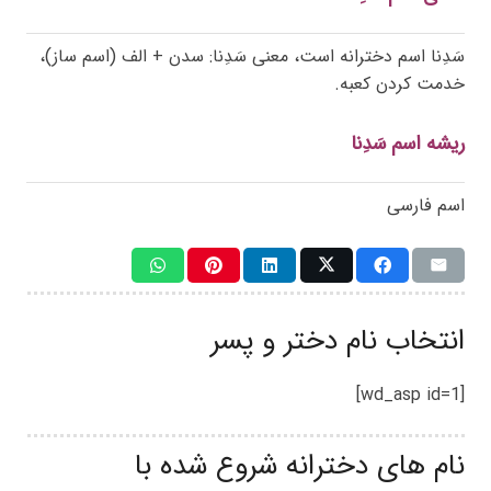
سَدِنا اسم دخترانه است، معنی سَدِنا: سدن + الف (اسم ساز)،
خدمت کردن کعبه.
ریشه اسم سَدِنا
اسم فارسی
انتخاب نام دختر و پسر
[wd_asp id=1]
نام های دخترانه شروع شده با