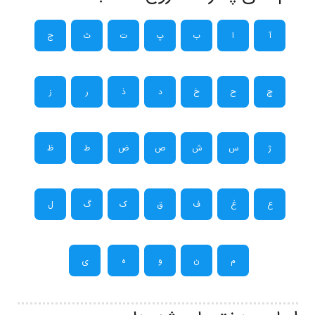
آ
ا
ب
پ
ت
ث
ج
چ
ح
خ
د
ذ
ر
ز
ژ
س
ش
ص
ض
ط
ظ
ع
غ
ف
ق
ک
گ
ل
م
ن
و
ه
ی