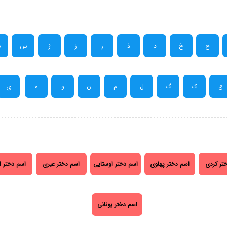
ح
خ
د
ذ
ر
ز
ژ
س
ش
ق
ک
گ
ل
م
ن
و
ه
ی
تر کردی
اسم دختر پهلوی
اسم دختر اوستایی
اسم دختر عبری
اسم دختر ا
اسم دختر یونانی