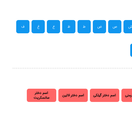
ص
ض
ط
ظ
ع
غ
ف
اسم دختر
رمنی
اسم دختر گیلکی
اسم دختر لاتین
سانسکریت