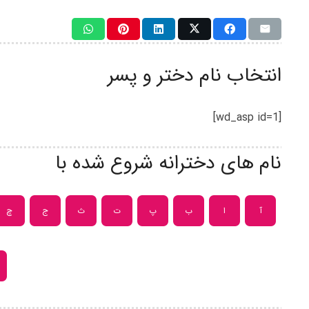
انتخاب نام دختر و پسر
[wd_asp id=1]
نام های دخترانه شروع شده با
آ
ا
ب
پ
ت
ث
ج
چ