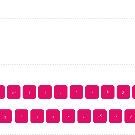
ح
خ
د
ذ
ر
ز
ژ
س
ش
ق
ک
گ
ل
م
ن
و
ه
ی