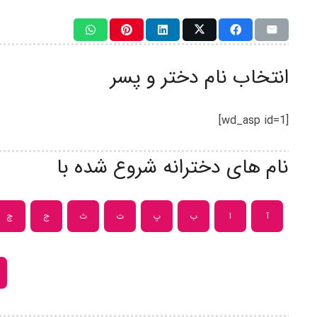
انتخاب نام دختر و پسر
[wd_asp id=1]
نام های دخترانه شروع شده با
آ
ا
ب
پ
ت
ث
ج
چ