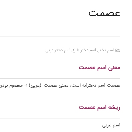
عصمت
اسم دختر
,
اسم دختر با ع
,
اسم دختر عربی
معنی اسم عصمت
عصمت اسم دخترانه است، معنی عصمت: (عربی) ۱- معصوم بودن، بیگناهی، پاکدامنی؛ ۲- ناموس و عفت زنان؛ ۳- (در قدیم) نگهداری و محافظت؛ ۴- (در فلسفه قدیم) ملکهی اجتناب از گناه.
ریشه اسم عصمت
اسم عربی