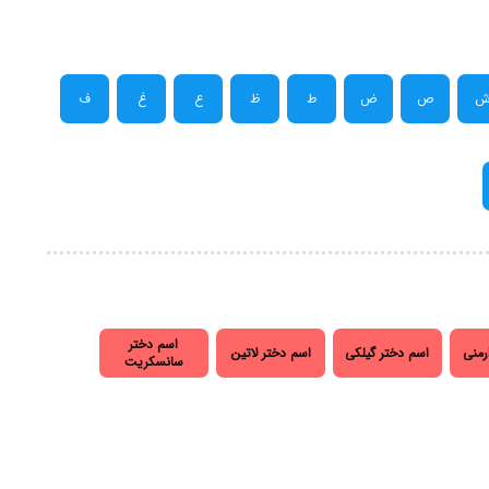
ص
ض
ط
ظ
ع
غ
ف
اسم دختر
رمنی
اسم دختر گیلکی
اسم دختر لاتین
سانسکریت