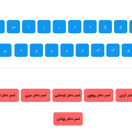
ح
خ
د
ذ
ر
ز
ژ
س
ش
ق
ک
گ
ل
م
ن
و
ه
ی
تر کردی
اسم دختر پهلوی
اسم دختر اوستایی
اسم دختر عبری
اسم دختر ا
اسم دختر یونانی