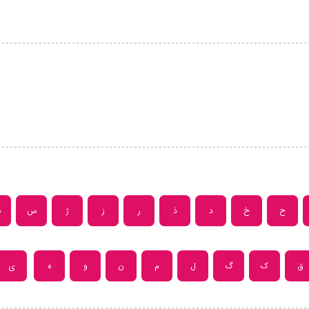
ح
خ
د
ذ
ر
ز
ژ
س
ش
ق
ک
گ
ل
م
ن
و
ه
ی