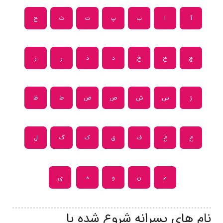
آ
ا
ب
پ
ت
ث
ج
چ
ح
خ
د
ذ
ر
ز
ژ
س
ش
ص
ض
ط
ظ
ع
غ
ف
ق
ک
گ
ل
م
ن
و
ه
ی
نام های پسرانه شروع شده با