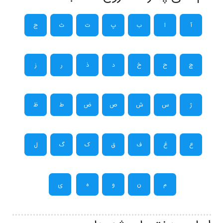
آ
ا
ب
پ
ت
ث
ج
چ
ح
خ
د
ذ
ر
ز
ژ
س
ش
ص
ض
ط
ظ
ع
غ
ف
ق
ک
گ
ل
م
ن
و
ه
ی