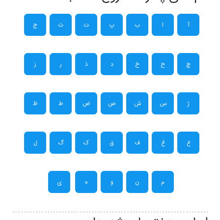
آ
ا
ب
پ
ت
ث
ج
چ
ح
خ
د
ذ
ر
ز
ژ
س
ش
ص
ض
ط
ظ
ع
غ
ف
ق
ک
گ
ل
م
ن
و
ه
ی