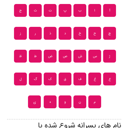
آ
ا
ب
پ
ت
ث
ج
چ
ح
خ
د
ذ
ر
ز
ژ
س
ش
ص
ض
ط
ظ
ع
غ
ف
ق
ک
گ
ل
م
ن
و
ه
ی
نام های پسرانه شروع شده با