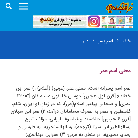
خانه
اسم پسر
عمر
chevron_right
chevron_right
معنی اسم عمر
عمر اسم پسرانه است، معنی عمر: (عربی) (اَعلام) ۱) عمر ابن
خطاب: [قرن اول هجری] دومین خلیفهی مسلمانان [۱۳-۲۳
قمری] و صحابی پیامبر اسلام(ص)، که در زمان او ایران، شام،
فلسطین و مصر به تصرف مسلمانان درآمد؛ ۲) عمر ابن سهلان:
[قرن ۶ هجری] دانشمند و فیلسوف ایرانی، مؤلف شرح
رسالهالطیر ابن سینا (ترجمه)، رسالهالسنجریه، به فارسی و
بصایر نصیریه، در منطق به عربی؛ ۳) عمرابن عبدالعزیز: